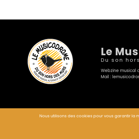
Le Mu
Du son hor
Webzine musical a
Mail : lemusicod
Nous utilisons des cookies pour vous garantir la m
© Le Musicodrome 2022 - Webdesign :
Cereal Concep