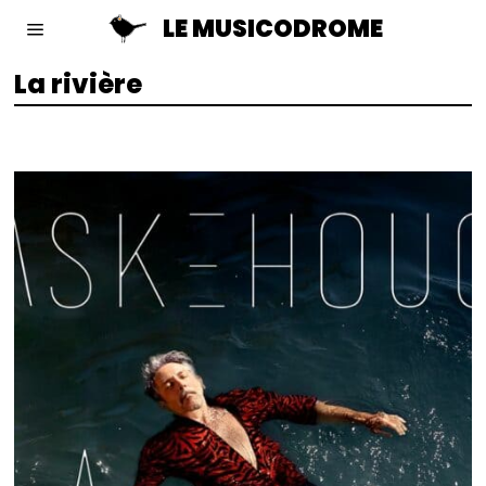
LE MUSICODROME
La rivière