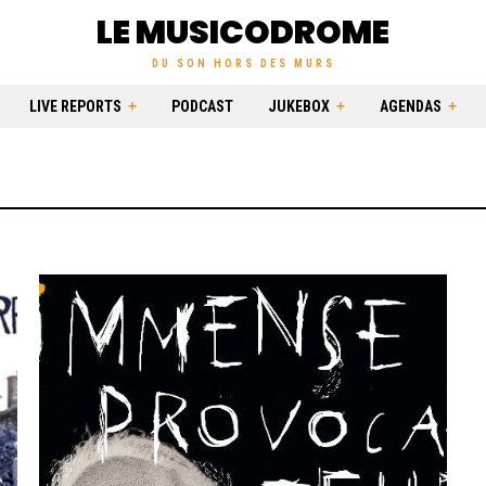
LE MUSICODROME
DU SON HORS DES MURS
LIVE REPORTS
PODCAST
JUKEBOX
AGENDAS