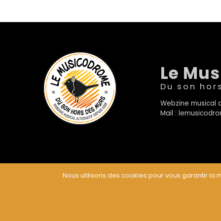
Le Mu
Du son hor
Webzine musical a
Mail : lemusicod
Nous utilisons des cookies pour vous garantir la m
© Le Musicodrome 2022 - Webdesign :
Cereal Concep