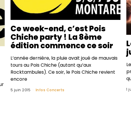
Ce week-end, c’est Pois
Chiche party ! La 8ème
L
édition commence ce soir
j
L’année dernière, la pluie avait joué de mauvais
Le
tours au Pois Chiche (autant qu’aux
pr
Rocktambules). Ce soir, le Pois Chiche revient
q
encore
ur
1 
5 juin 2015
Infos Concerts