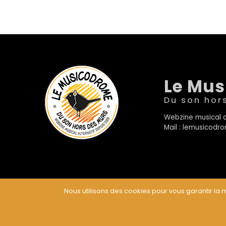
Le Mu
Du son hor
Webzine musical a
Mail : lemusicod
Nous utilisons des cookies pour vous garantir la m
© Le Musicodrome 2022 - Webdesign :
Cereal Concep