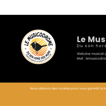
Le Mu
Du son hor
Webzine musical a
Mail : lemusicod
Nous utilisons des cookies pour vous garantir la m
© Le Musicodrome 2022 - Webdesign :
Cereal Concep