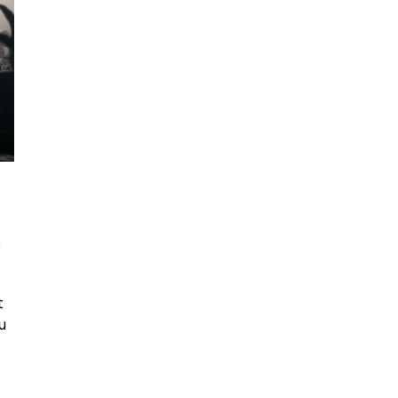
s
t
u