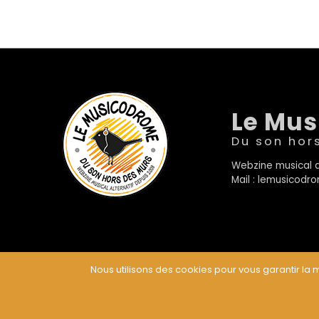
Le Mu
Du son hor
Webzine musical a
Mail : lemusicod
Nous utilisons des cookies pour vous garantir la m
© Le Musicodrome 2022 - Webdesign :
Cereal Concep