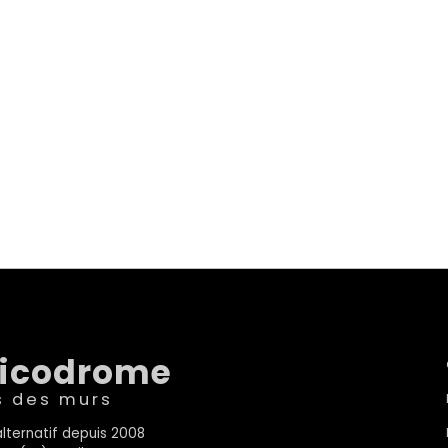
sicodrome
s des murs
lternatif depuis 2008