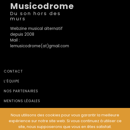
Musicodrome
Du son hors des
murs
Webzine musical alternatif
depuis 2008
Mail :
lemusicodrome(at)gmail.com
CONTACT
L’ÉQUIPE
NOS PARTENAIRES
MENTIONS LÉGALES
Nous utilisons des cookies pour vous garantir la meilleure
expérience sur notre site web. Si vous continuez à utiliser ce
© Le Musicodrome 2022 - Webdesign :
Cereal Concept
site, nous supposerons que vous en êtes satisfait.