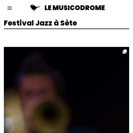
LE MUSICODROME
Festival Jazz à Sète