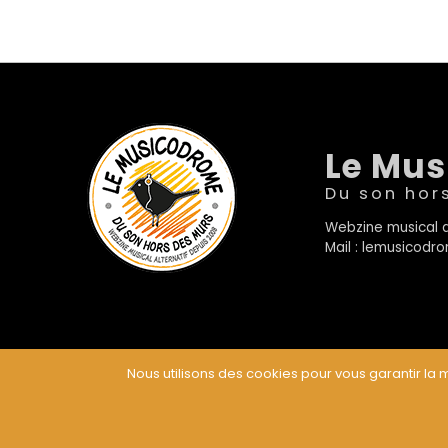
Le Mu
Du son hor
Webzine musical a
Mail : lemusicod
Nous utilisons des cookies pour vous garantir la m
© Le Musicodrome 2022 - Webdesign :
Cereal Concep