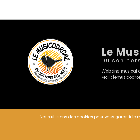
Le Mu
Du son hor
Webzine musical a
Mail : lemusicod
Nous utilisons des cookies pour vous garantir la m
© Le Musicodrome 2022 - Webdesign :
Cereal Concep