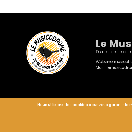
Le Mu
Du son hor
Webzine musical a
Mail : lemusicod
Nous utilisons des cookies pour vous garantir la m
© Le Musicodrome 2022 - Webdesign :
Cereal Concep