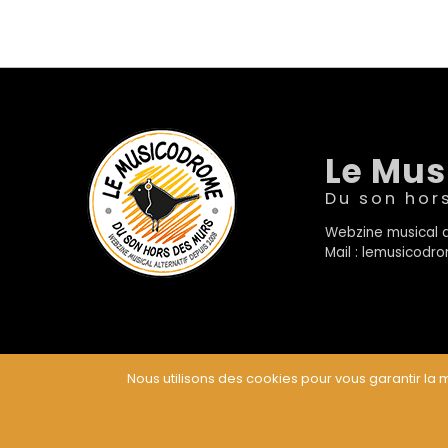
Le Mu
Du son hor
Webzine musical a
Mail : lemusicod
Nous utilisons des cookies pour vous garantir la m
© Le Musicodrome 2022 - Webdesign :
Cereal Concep