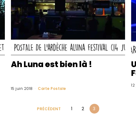
Ah Luna est bien là !
U
F
12
15 juin 2018
Carte Postale
1
2
3
PRÉCÉDENT