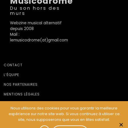
Musicodrome
Du son hors des
murs
Webzine musical alternatif
depuis 2008
Mail :
lemusicodrome(at)gmail.com
CONTACT
L’ÉQUIPE
NOS PARTENAIRES
MENTIONS LÉGALES
Nous utilisons des cookies pour vous garantir la meilleure
expérience sur notre site web. Si vous continuez à utiliser ce
© Le Musicodrome 2022 - Webdesign :
Cereal Concept
site, nous supposerons que vous en êtes satisfait.