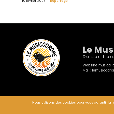
10 février 2026
Reportage
Le Mu
Du son hor
Webzine musical a
Mail : lemusicod
Nous utilisons des cookies pour vous garantir la m
© Le Musicodrome 2022 - Webdesign :
Cereal Concep