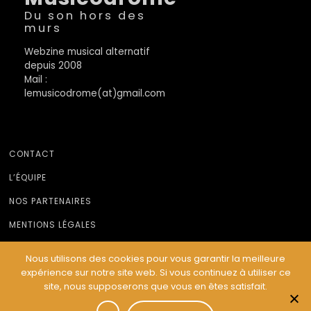
Du son hors des
murs
Webzine musical alternatif
depuis 2008
Mail :
lemusicodrome(at)gmail.com
CONTACT
L’ÉQUIPE
NOS PARTENAIRES
MENTIONS LÉGALES
Nous utilisons des cookies pour vous garantir la meilleure
expérience sur notre site web. Si vous continuez à utiliser ce
© Le Musicodrome 2022 - Webdesign :
Cereal Concept
site, nous supposerons que vous en êtes satisfait.