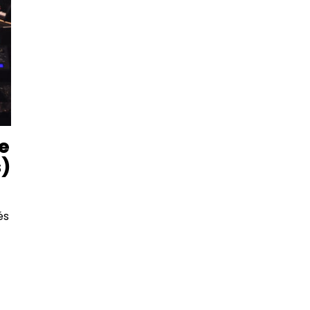
le
s)
és