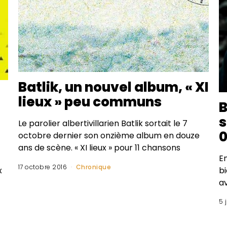
Batlik, un nouvel album, « XI
lieux » peu communs
B
s
Le parolier albertivillarien Batlik sortait le 7
0
octobre dernier son onzième album en douze
ans de scène. « XI lieux » pour 11 chansons
En
17 octobre 2016
Chronique
b
x
av
5 