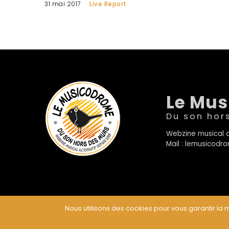
31 mai 2017
Live Report
Le Mu
Du son hor
Webzine musical a
Mail : lemusicod
Nous utilisons des cookies pour vous garantir la m
© Le Musicodrome 2022 - Webdesign :
Cereal Concep