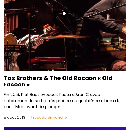
Tax Brothers & The Old Racoon « Old
racoon »
Fin 2016, P’tit Bapt évoquait l’actu d’Aron’C avec
notamment la sortie très proche du quatrième album du
duo… Mais avant de plonger
5 août 2018
Track du dimanche