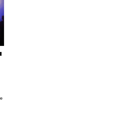
a
-
le