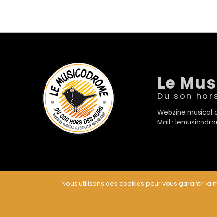
Le Mu
Du son hor
Webzine musical a
Mail : lemusicod
Nous utilisons des cookies pour vous garantir la m
© Le Musicodrome 2022 - Webdesign :
Cereal Concep