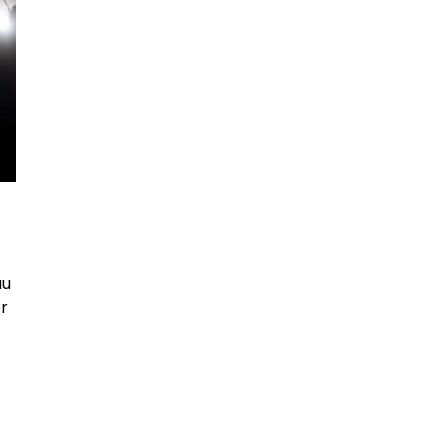
au
er