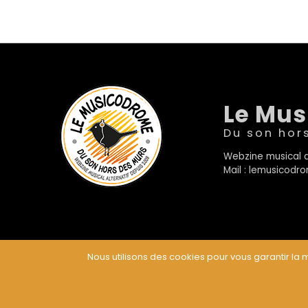
Le Mu
Du son hor
Webzine musical a
Mail : lemusicod
Nous utilisons des cookies pour vous garantir la m
© Le Musicodrome 2022 - Webdesign :
Cereal Concep