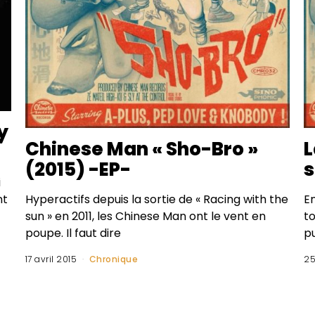
y
Chinese Man « Sho-Bro »
L
(2015) -EP-
s
i
Hyperactifs depuis la sortie de « Racing with the
En
nt
sun » en 2011, les Chinese Man ont le vent en
to
poupe. Il faut dire
p
17 avril 2015
Chronique
25