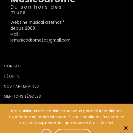
Du son hors des
murs
Webzine musical alternatif
depuis 2008
Mail :
lemusicodrome(at)gmail.com
CONTACT
L’ÉQUIPE
NOS PARTENAIRES
MENTIONS LÉGALES
Nous utilisons des cookies pour vous garantir la meilleure
expérience sur notre site web. Si vous continuez à utiliser ce
© Le Musicodrome 2022 - Webdesign :
Cereal Concept
site, nous supposerons que vous en êtes satisfait.