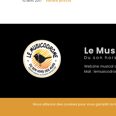
10 avril 2017
Review photos
Le Mu
Du son hor
Webzine musical a
Mail : lemusicod
Nous utilisons des cookies pour vous garantir la m
© Le Musicodrome 2022 - Webdesign :
Cereal Concep