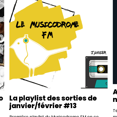
A
o
La playlist des sorties de
n
janvier/février #13
T
Première playlist du Musicodrome FM en ce
m