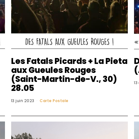
Les Fatals Picards + La Pieta
D
aux Gueules Rouges
(
(Saint-Martin-de-V., 30)
13
28.05
13 juin 2023
Carte Postale