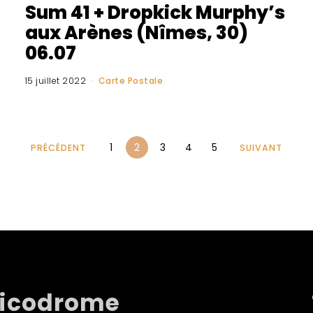
Sum 41 + Dropkick Murphy’s
aux Arènes (Nîmes, 30)
06.07
15 juillet 2022
Carte Postale
1
2
3
4
5
PRÉCÉDENT
SUIVANT
sicodrome