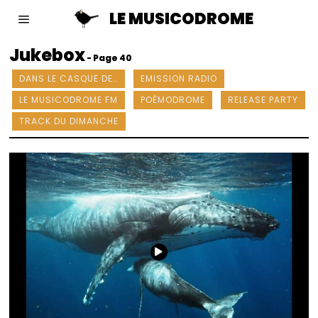
LE MUSICODROME
Jukebox
- Page 40
DANS LE CASQUE DE…
EMISSION RADIO
LE MUSICODROME FM
POÈMODROME
RELEASE PARTY
TRACK DU DIMANCHE